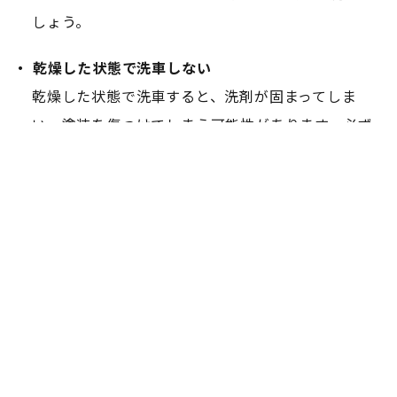
しょう。
・ 乾燥した状態で洗車しない
乾燥した状態で洗車すると、洗剤が固まってしま
い、塗装を傷つけてしまう可能性があります。必ず
水で濡らしてから洗車しましょう。
洗車時の天気にも注意
洗車におすすめの天候は、風のない曇りの日
です。曇
りの日は、気温が適度に低く、湿度も高いため、洗剤
が乾きにくく、水滴も残りづらいので、洗車に最適で
す。