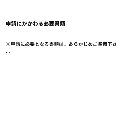
申請にかかわる必要書類
※申請に必要となる書類は、あらかじめご準備下さ
い。
★の書類は、第1期協力金（2月7日までの時短要請
分）を申請された方は、提出不要とする予定です。
① 申請書
★② 運転免許証等申請書本人確認書類の写し
★③ 通帳の写し（表紙と見開き1ページ目）