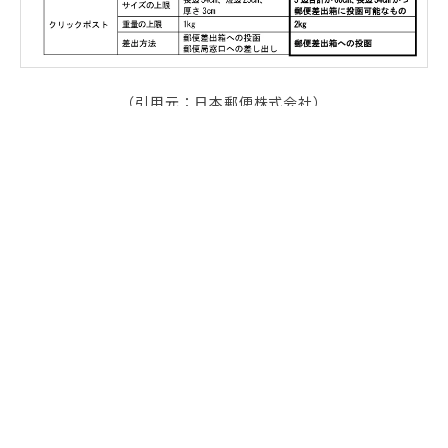
（引用元：日本郵便株式会社）
背景と対応策
日本郵便は、物価や人件費の上昇によるコスト増加
を、今回の運賃改定の理由として挙げています。安定
的な物流サービスを維持するための措置とのことで
す。なお、郵便局アプリの「ゆうパックスマホ割」を
使うと、基本運賃から180円引き（受取方法や継続利
用でさらに割引）でお得に利用できます（従来の専用